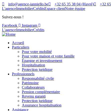
info@agence-ianniello.be
+32 65 35 38 04 (Havré)
+32 65
L'agence
Immobilier
Crédits
Espace client
Notre équipe
Suivez-nous !
Facebook
Instagram
L'agence
Immobilier
Crédits
Accueil
Particuliers
Pour votre mobilité
Pour votre maison et votre famille
Épargne et investissement
Hospitalisation
Protection juridique
Professionnels
Responsabilité civile
Patrimoine
Collaborateurs
Pension complémentaire
Revenu garanti
Protection juridique
Assurance hospitalisation
Assistance